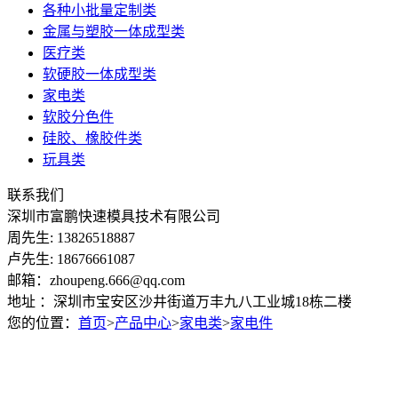
各种小批量定制类
金属与塑胶一体成型类
医疗类
软硬胶一体成型类
家电类
软胶分色件
硅胶、橡胶件类
玩具类
联系我们
深圳市富鹏快速模具技术有限公司
周先生: 13826518887
卢先生: 18676661087
邮箱：zhoupeng.666@qq.com
地址 ：深圳市宝安区沙井街道万丰九八工业城18栋二楼
您的位置：
首页
>
产品中心
>
家电类
>
家电件